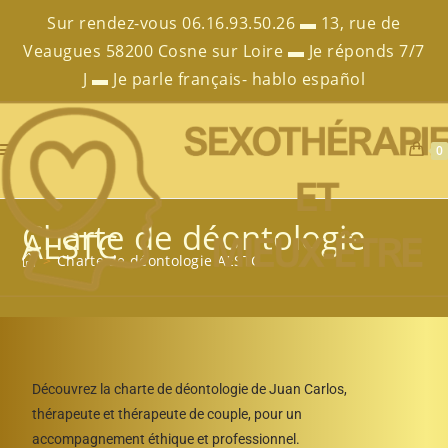
Sur rendez-vous 06.16.93.50.26 ▬ 13, rue de
Veaugues 58200 Cosne sur Loire ▬ Je réponds 7/7
J ▬ Je parle français- hablo español
0
Charte de déontologie
AESTC
>
Charte de déontologie AESTC
Découvrez la charte de déontologie de Juan Carlos,
thérapeute et thérapeute de couple, pour un
accompagnement éthique et professionnel.